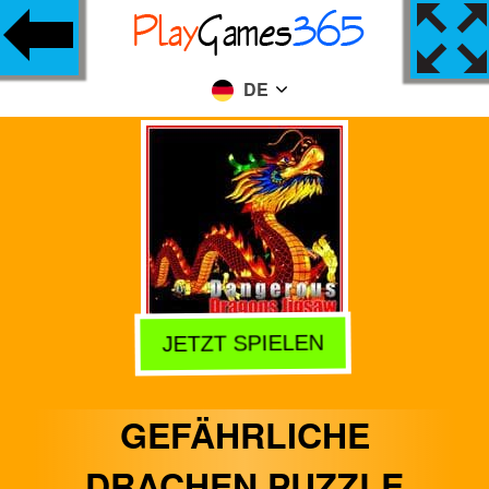
DE
JETZT SPIELEN
GEFÄHRLICHE
DRACHEN PUZZLE