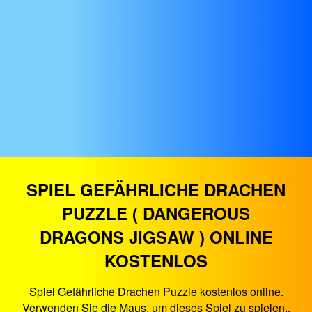
SPIEL GEFÄHRLICHE DRACHEN
PUZZLE ( DANGEROUS
DRAGONS JIGSAW ) ONLINE
KOSTENLOS
Spiel Gefährliche Drachen Puzzle kostenlos online.
Verwenden Sie die Maus, um dieses Spiel zu spielen..