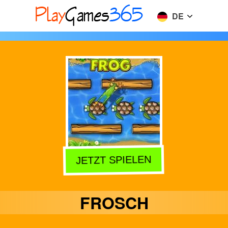
DE
JETZT SPIELEN
FROSCH