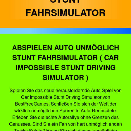
FAHRSIMULATOR
ABSPIELEN AUTO UNMÖGLICH
STUNT FAHRSIMULATOR ( CAR
IMPOSSIBLE STUNT DRIVING
SIMULATOR )
Spielen Sie das neue herausfordernde Auto-Spiel von
Car Impossible Stunt Driving Simulator von
BestFreeGames. Schließen Sie sich der Welt der
wirklich unmöglichen Spuren in Auto-Rennspiele.
Erleben Sie die echte Autorallye ohne Grenzen des
Genusses. Sind Sie ein Fan von hart unmöglich enden
Tracks Spiele? Holen Sie sich dieses unmögliche