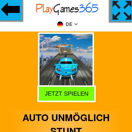
DE
JETZT SPIELEN
AUTO UNMÖGLICH
STUNT