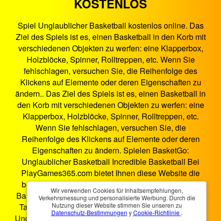
KOSTENLOS
Spiel Unglaublicher Basketball kostenlos online. Das
Ziel des Spiels ist es, einen Basketball in den Korb mit
verschiedenen Objekten zu werfen: eine Klapperbox,
Holzblöcke, Spinner, Rolltreppen, etc. Wenn Sie
fehlschlagen, versuchen Sie, die Reihenfolge des
Klickens auf Elemente oder deren Eigenschaften zu
ändern.. Das Ziel des Spiels ist es, einen Basketball in
den Korb mit verschiedenen Objekten zu werfen: eine
Klapperbox, Holzblöcke, Spinner, Rolltreppen, etc.
Wenn Sie fehlschlagen, versuchen Sie, die
Reihenfolge des Klickens auf Elemente oder deren
Eigenschaften zu ändern. Spielen BasketGo:
Unglaublicher Basketball Incredible Basketball Bei
PlayGames365.com bietet Ihnen diese Website die
beste Spielunterhaltung im Browser. Unglaublicher
Wir verwenden Cookies für Inhaltsempfehlungen,
Basketball ist ein HTML5-Spiel, das auf Smartphones,
Verkehrsmessung und personalisierte Werbung. Durch die
Nutzung dieser Website stimmen Sie unseren zu
Tablets, PCs und Smart-TVs funktioniert. Sie können
Datenschutz-Bestimmungen
y
Cookie-Richtlinie
.
Unglaublicher Basketball überall und jederzeit spielen.