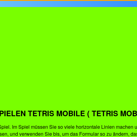
PIELEN TETRIS MOBILE ( TETRIS MOBI
is-Spiel. Im Spiel müssen Sie so viele horizontale Linien mache
ssen, und verwenden Sie bis, um das Formular so zu ändern, das