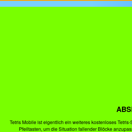
ABS
Tetris Mobile ist eigentlich ein weiteres kostenloses Tetr
Pfeiltasten, um die Situation fallender Blöcke anzupa