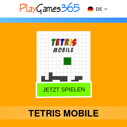
DE
JETZT SPIELEN
TETRIS MOBILE