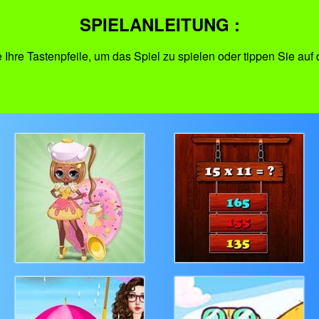
SPIELANLEITUNG :
Ihre Tastenpfeile, um das Spiel zu spielen oder tippen Sie auf 