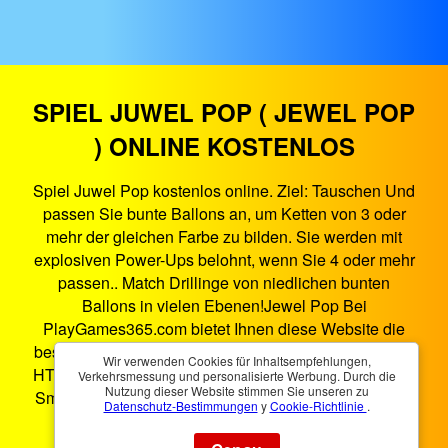
SPIEL JUWEL POP ( JEWEL POP
) ONLINE KOSTENLOS
Spiel Juwel Pop kostenlos online. Ziel: Tauschen Und
passen Sie bunte Ballons an, um Ketten von 3 oder
mehr der gleichen Farbe zu bilden. Sie werden mit
explosiven Power-Ups belohnt, wenn Sie 4 oder mehr
passen.. Match Drillinge von niedlichen bunten
Ballons in vielen Ebenen!Jewel Pop Bei
PlayGames365.com bietet Ihnen diese Website die
beste Spielunterhaltung im Browser. Juwel Pop ist ein
Wir verwenden Cookies für Inhaltsempfehlungen,
HTML5-Spiel, das auf Smartphones, Tablets, PCs und
Verkehrsmessung und personalisierte Werbung. Durch die
Nutzung dieser Website stimmen Sie unseren zu
Smart-TVs funktioniert. Sie können Juwel Pop überall
Datenschutz-Bestimmungen
y
Cookie-Richtlinie
.
und jederzeit spielen.