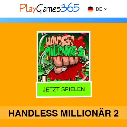
DE
JETZT SPIELEN
HANDLESS MILLIONÄR 2