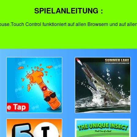
SPIELANLEITUNG :
se.Touch Control funktioniert auf allen Browsern und auf alle