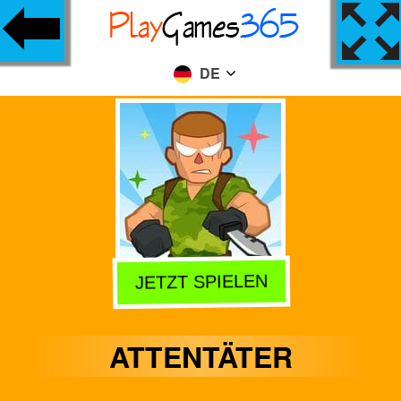
DE
JETZT SPIELEN
ATTENTÄTER